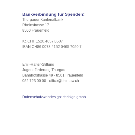
Bankverbindung für Spenden:
Thurgauer Kantonalbank
Rheinstrasse 17
8500 Frauenfeld
Kt. CHF 1520.4657.0507
IBAN CH86 0078 4152 0465 7050 7
Emil-Halter-Stiftung
Jugendförderung Thurgau
Bahnhofstrasse 49 · 8501 Frauenfeld
052 723 00 00
·
office@bhz-law.ch
Datenschutz
webdesign: chrisign gmbh